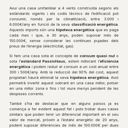
Avui una casa unifamiliar a 4 vents construïda segons els
estàndards vigents i els codis tècnics de l’edificació pot
consumir, només per la climatització, entre 3.000 i
6.000€/any en funció de la seva
classificació energètica
.
Aquests imports són una
hipoteca energètica
que es paga
cada mes i que, a 30 anys, poden suposar més de
150.000€, sense considerar les contínues pujades dels
preus de l’energia (electricitat, gas).
Si fem una casa sota el concepte de
consum quasi nul
o
sota l’
estàndard PassivHaus
, estem millorant l’
eficiència
energètica
i podem reduir el consum a un cost anual entre
300 i 500€/any. Amb la reducció del 90% del cost, aquest
propietari haurà eliminat la seva
hipoteca energètica
. Això
permetrà invertir aquest sobrant en una casa millor, potser
en una millor zona o fins i tot viure menys pendent de les
despeses corrents.
També s’ha de destacar que en alguns països ja es
comença a fer evident aquest fet i pots trobar dues cases
similars que poden tenir un diferencial important en el seu
valor de mercat, pròxim a l’estalvi energètic de 20 anys,
podent suposar diferències de més de 100.000€ per dues