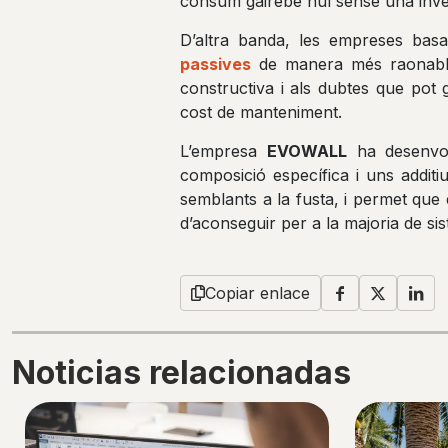
consum gairebé nul sense una inve
D’altra banda, les empreses bas
passives
de manera més raonable.
constructiva i als dubtes que pot g
cost de manteniment.
L’empresa
EVOWALL
ha desenvol
composició específica i uns addit
semblants a la fusta, i permet que
d’aconseguir per a la majoria de si
Copiar enlace
Noticias relacionadas