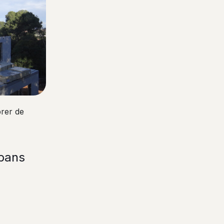
brer de
bans