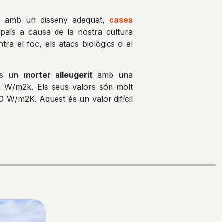
r, amb un disseny adequat,
cases
aís a causa de la nostra cultura
tra el foc, els atacs biològics o el
 és un
morter alleugerit
amb una
62 W/m2k. Els seus valors són molt
0 W/m2K. Aquest és un valor difícil