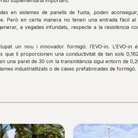
rsió suplementària important.
ades en sistemes de panells de fusta, poden aconsegui
 Però en certa manera no tenen una entrada fàcil al p
enerar, a vegades infundats, respecte a la resistència con
upat un nou i innovador formigó: l’EVO-in. L’EVO-in
ius que li proporcionen una conductivitat de tan sols 0,1
 en una paret de 30 cm la transmitància sigui entorn de 0,2
stemes industrialitzats o de cases prefabricades de formigó.