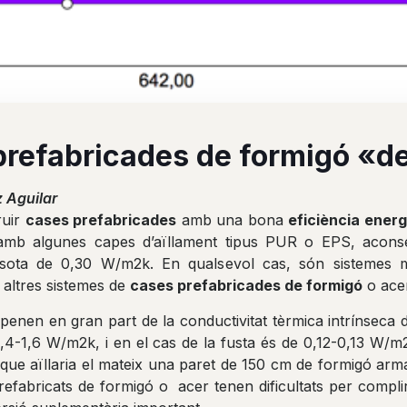
refabricades de formigó «d
 Aguilar
ruir
cases prefabricades
amb una bona
eficiència ener
 amb algunes capes d’aïllament tipus PUR o EPS, acon
 sota de 0,30 W/m2k. En qualsevol cas, són sistemes m
 altres sistemes de
cases prefabricades de formigó
o acer
penen en gran part de la conductivitat tèrmica intrínseca d
 1,4-1,6 W/m2k, i en el cas de la fusta és de 0,12-0,13 W/
a que aïllaria el mateix una paret de 150 cm de formigó arm
prefabricats de formigó o acer tenen dificultats per comp