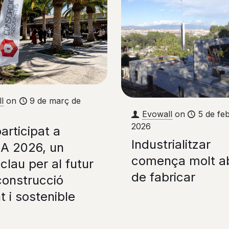
l
on
9 de març de
Evowall
on
5 de fe
2026
rticipat a
Industrialitzar
CA 2026, un
comença molt a
clau per al futur
de fabricar
construcció
nt i sostenible