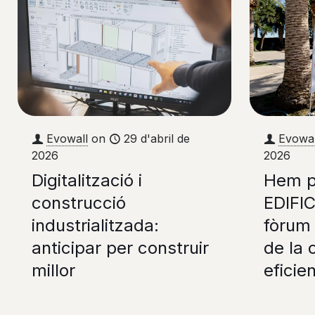
Evowall
on
29 d'abril de
Evowal
2026
2026
Digitalització i
Hem pa
construcció
EDIFI
industrialitzada:
fòrum 
anticipar per construir
de la 
millor
eficie