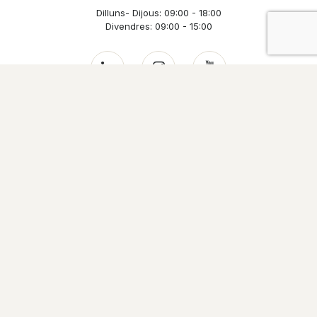
Dilluns- Dijous: 09:00 - 18:00
Divendres: 09:00 - 15:00
Contacta'ns
Enllaços
Home
Cases Evo
Benestar i salut
Sostenibilitat
Tecnologia Evowall
L’empresa