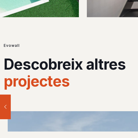
Evowall
Descobreix altres
projectes
Villaviciosa de Odón