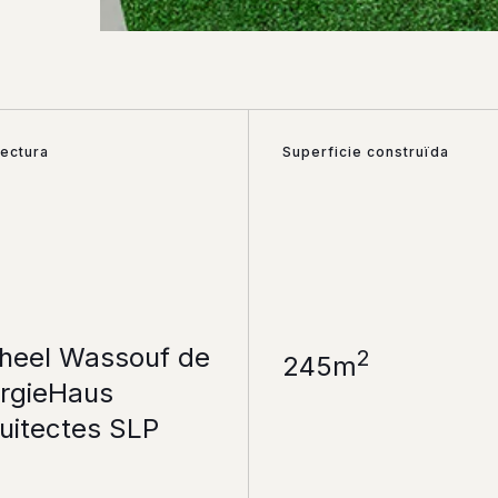
tectura
Superficie construïda
heel Wassouf de
2
245m
rgieHaus
uitectes SLP