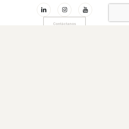
Contáctanos
Enlaces
Inicio
Casas Evo
Bienestar y salud
Sostenibilidad
Tecnología Evowall
La Empresa
Portfolio
Noticias